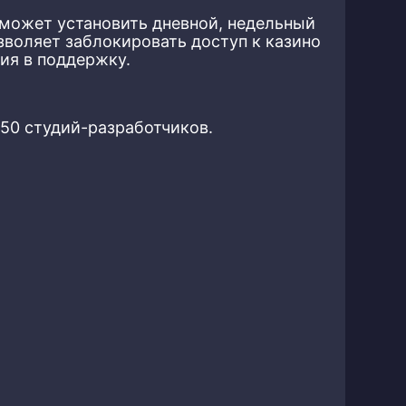
 может установить дневной, недельный
зволяет заблокировать доступ к казино
ния в поддержку.
 50 студий-разработчиков.