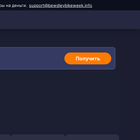
support@bewdleybikeweek.info
Получить