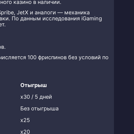
ного казино в наличии.
pribe, JetX и аналоги — механика
овки. По данным исследования iGaming
ет.
в.
числяется 100 фриспинов без условий по
Отыгрыш
x30 / 5 дней
Без отыгрыша
x25
x20