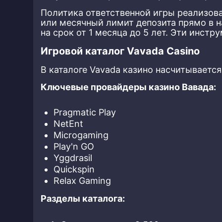
Политика ответственной игры реализова
или месячный лимит депозита прямо в н
на срок от 1 месяца до 5 лет. Эти инст
Игровой каталог Vavada Casino
В каталоге Vavada казино насчитывается
Ключевые провайдеры казино Вавада:
Pragmatic Play
NetEnt
Microgaming
Play'n GO
Yggdrasil
Quickspin
Relax Gaming
Разделы каталога: