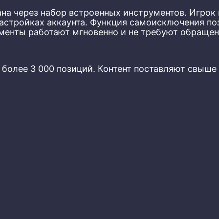
на через набор встроенных инструментов. Игрок
астройках аккаунта. Функция самоисключения по
рументы работают мгновенно и не требуют обраще
 более 3 000 позиций. Контент поставляют свыше