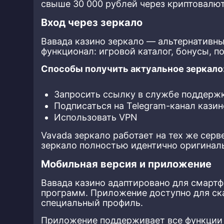
свыше 30 000 рублей через криптовалют
Вход через зеркало
Вавада казино зеркало — альтернативны
функционал: игровой каталог, бонусы, п
Способы получить актуальное зеркало
Запросить ссылку в службе поддерж
Подписаться на Telegram-канал казин
Использовать VPN
Vavada зеркало работает на тех же серв
зеркало полностью идентично оригинал
Мобильная версия и приложение
Вавада казино адаптировано для смартф
программ. Приложение доступно для ска
специальный профиль.
Приложение поддерживает все функции 