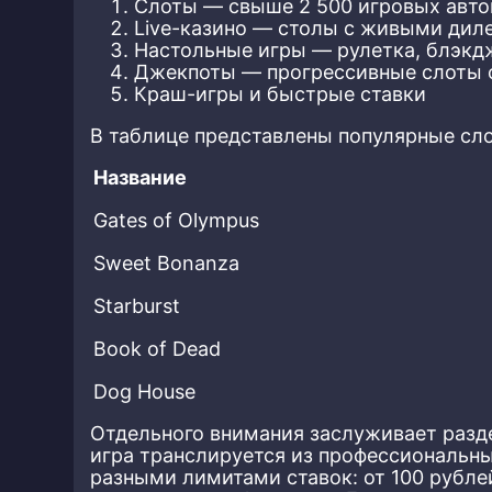
Слоты — свыше 2 500 игровых авт
Live-казино — столы с живыми дил
Настольные игры — рулетка, блэкд
Джекпоты — прогрессивные слоты 
Краш-игры и быстрые ставки
В таблице представлены популярные сло
Название
Gates of Olympus
Sweet Bonanza
Starburst
Book of Dead
Dog House
Отдельного внимания заслуживает разд
игра транслируется из профессиональных
разными лимитами ставок: от 100 рубле