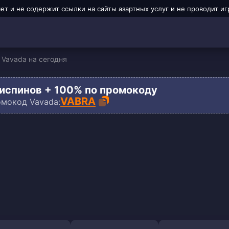
Vavada на сегодня
испинов + 100% по промокоду
VABRA
мокод Vavada: