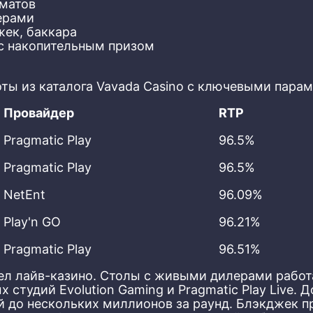
оматов
ерами
жек, баккара
с накопительным призом
ты из каталога Vavada Casino с ключевыми пара
Провайдер
RTP
Pragmatic Play
96.5%
Pragmatic Play
96.5%
NetEnt
96.09%
Play'n GO
96.21%
Pragmatic Play
96.51%
ел лайв-казино. Столы с живыми дилерами рабо
 студий Evolution Gaming и Pragmatic Play Live. 
й до нескольких миллионов за раунд. Блэкджек п