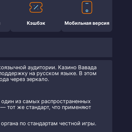
я
Кэшбэк
Мобильная версия
скоязычной аудитории. Казино Вавада
поддержку на русском языке. В этом
ода через зеркало.
о один из самых распространенных
— тот же стандарт, что применяют
ргана по стандартам честной игры.